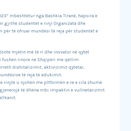
023” mbështetur nga Bashkia Tiranë, hapsira e
r gjithë studentët e rinj! Organizata dhe
 për të ofruar mundësi të reja për studentët e
tonte mjetin më të ri dhe inovator në qytet
në fushën rinore në Shqipëri me qëllim
ërreth dixhitalizimit, aktivizimit qytetar,
undësive të reja të edukimit.
të rinjtë u njohën me pltformën e re e cila shumë
 gjenerojë të dhëna mbi impaktin e vullnetarizmit
llkanit.