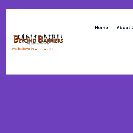
Home
About 
We believe in what we do!