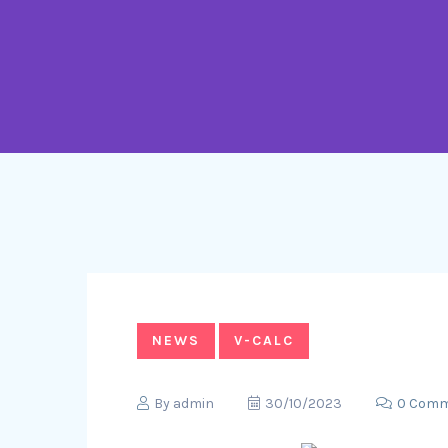
NEWS
V-CALC
By
admin
30/10/2023
0 Comm