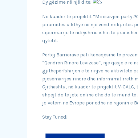
Dy gëzime në një dite!
Në kuadër të projektit “Mirësevjen party 2
piramidës u kthye në një vend mikpritës pë
sipërmarrje të ndryshme ishin të pranishëm
qytetit.
Përtej Barrierave pati kënaqësinë të prezan
“Qëndrën Rinore Lëvizëse”, një qasje e re 
gjithëpërfshirjen e të rinjve në aktivitete p
pjesëmarrjes rinore dhe informimit rreth m
Gjithashtu, në kuadër të projektit V-CALC, 
shpejt do të jetë online dhe do te mund të
jo vetëm ne Evropë por edhe në rajonin e Ba
Stay Tuned!