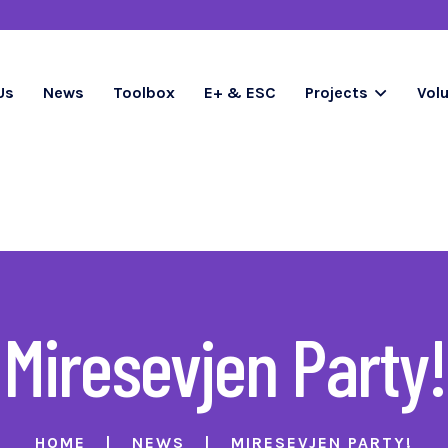
Us
News
Toolbox
E+ & ESC
Projects
Vol
Miresevjen Party!
HOME
NEWS
MIRESEVJEN PARTY!