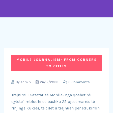
MOBILE JOURNALISM- FROM CORNERS
TO CITIES
By
admin
26/12/2022
0 Comments
Trajnimi i Gazetarisë Mobile- nga qoshet në
qytete” mblodhi së bashku 25 pjesëmarrës të
rinj nga Kukësi, të cilët u trajnuan për edukimin