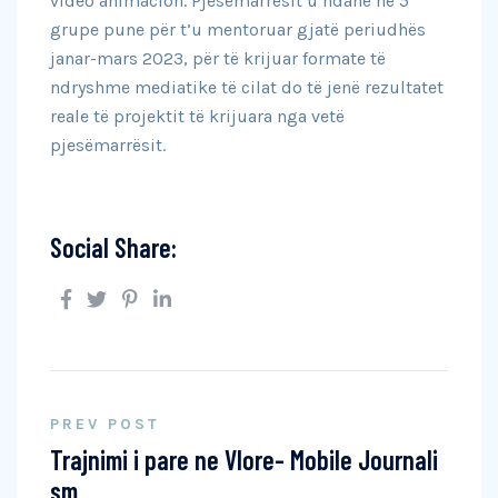
video animacion. Pjesëmarrësit u ndanë në 5
grupe pune për t’u mentoruar gjatë periudhës
janar-mars 2023, për të krijuar formate të
ndryshme mediatike të cilat do të jenë rezultatet
reale të projektit të krijuara nga vetë
pjesëmarrësit.
Social Share:
PREV POST
Trajnimi i pare ne Vlore- Mobile Journali
sm