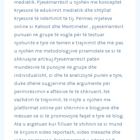
mediatik. Pjesëmarrësit u njohën me konceptet
kryesore të edukimit mediatik dhe shtyllat
kryesore të ndërtimit të tij. Përmes mjeteve
online si Kahoot dhe Mentimeter , pjesëmarrësit
punuan në grupe të vogla për të testuar
njohuritë e tyre në temën e trajnimit dhe më pas
u njohën me metodologjinë piramidale se si të
shkruajnë artikuj.Pjesëmarrësit patën
mundësinë të punojnë në grupe dhe
individualisht, si dhe të analizojnë punën e tyre,
duke dhënë sugjerime dhe argumente për
përmirësimin e aftësive të të shkruarit. Në
vazhdim të trajnimit, të rinjtë u njohën me
platformat online për shkrimin e blogjeve dhe
mësuan se si të promovojnë faqet e tyre në blog.
Ata u argëtuan kur filluan të shihnin se si mund
të krijonin video reportazh, video mesazhe dhe