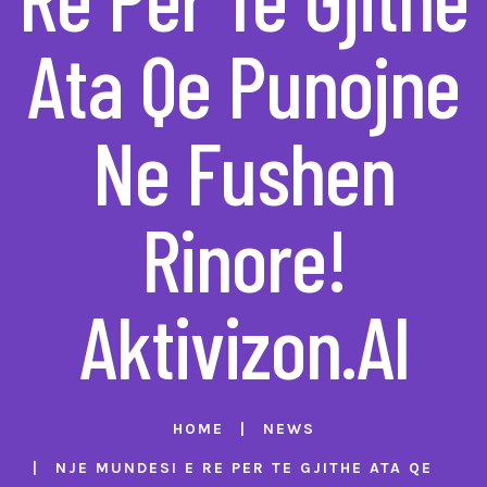
Ata Qe Punojne
Ne Fushen
Rinore!
Aktivizon.al
HOME
NEWS
NJE MUNDESI E RE PER TE GJITHE ATA QE