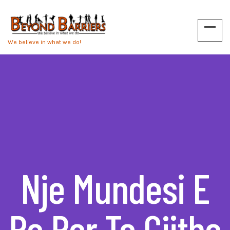
We believe in what we do!
Nje Mundesi E
Re Per Te Gjithe