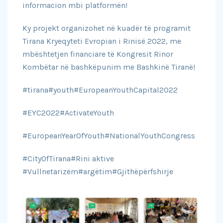
informacion mbi platformën!
Ky projekt organizohet në kuadër të programit
Tirana Kryeqyteti Evropian i Rinisë 2022, me
mbështetjen financiare të Kongresit Rinor
Kombëtar në bashkëpunim me Bashkinë Tiranë!
#tirana#youth#EuropeanYouthCapital2022
#EYC2022#ActivateYouth
#EuropeanYearOfYouth#NationalYouthCongress
#CityOfTirana#Rini aktive
#Vullnetarizëm#argëtim#Gjithëpërfshirje