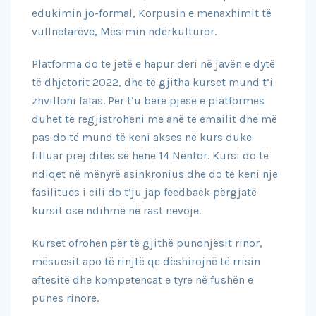
edukimin jo-formal, Korpusin e menaxhimit të
vullnetarëve, Mësimin ndërkulturor.
Platforma do te jetë e hapur deri në javën e dytë
të dhjetorit 2022, dhe të gjitha kurset mund t’i
zhvilloni falas. Për
t’u bërë pjesë e platformës
duhet të regjistroheni me anë të emailit dhe më
pas do të mund të keni akses në kurs duke
filluar prej ditës së hënë 14 Nëntor. Kursi do të
ndiqet në mënyrë asinkronius dhe do të keni një
fasilitues i cili do t’ju jap feedback përgjatë
kursit ose ndihmë në rast nevoje.
Kurset ofrohen për të gjithë punonjësit rinor,
mësuesit apo të rinjtë qe dëshirojnë të rrisin
aftësitë dhe kompetencat e tyre në fushën e
punës rinore.