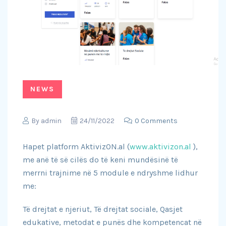
NEWS
By
admin
24/11/2022
0 Comments
Hapet platform AktivizON.al (
www.aktivizon.al
),
me anë të së cilës do të keni mundësinë të
merrni trajnime në 5 module e ndryshme lidhur
me:
Të drejtat e njeriut, Të drejtat sociale, Qasjet
edukative, metodat e punës dhe kompetencat në