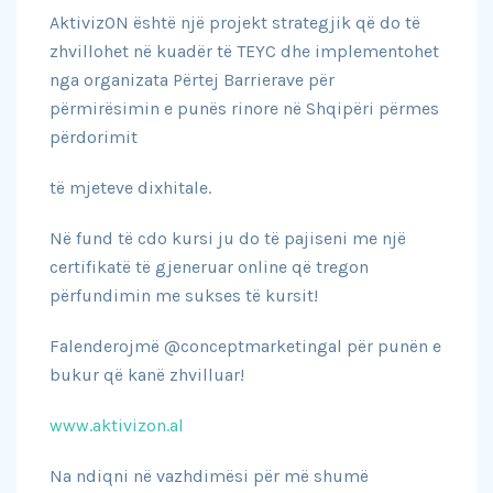
AktivizON është një projekt strategjik që do të
zhvillohet në kuadër të TEYC dhe implementohet
nga organizata Përtej Barrierave për
përmirësimin e punës rinore në Shqipëri përmes
përdorimit
të mjeteve dixhitale.
Në fund të cdo kursi ju do të pajiseni me një
certifikatë të gjeneruar online që tregon
përfundimin me sukses të kursit!
Falenderojmë @conceptmarketingal për punën e
bukur që kanë zhvilluar!
www.aktivizon.al
Na ndiqni në vazhdimësi për më shumë